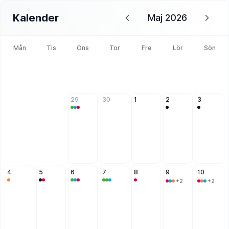
Kalender
Maj 2026
Mån
Tis
Ons
Tor
Fre
Lör
Sön
29
30
1
2
3
4
5
6
7
8
9
10
+2
+2