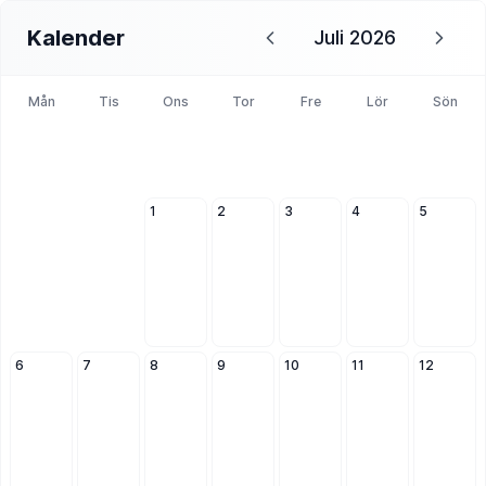
Kalender
Juli 2026
Mån
Tis
Ons
Tor
Fre
Lör
Sön
1
2
3
4
5
6
7
8
9
10
11
12