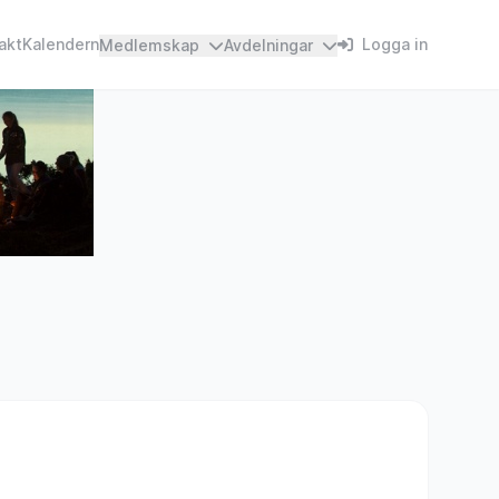
akt
Kalendern
Logga in
Medlemskap
Avdelningar