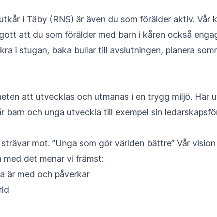
kår i Täby (RNS) är även du som förälder aktiv. Vår k
ott att du som förälder med barn i kåren också engager
kra i stugan, baka bullar till avslutningen, planera somma
eten att utvecklas och utmanas i en trygg miljö. Här 
 barn och unga utveckla till exempel sin ledarskapsför
d strävar mot. ”Unga som gör världen bättre” Vår visi
h med det menar vi främst:
ga är med och påverkar
rld