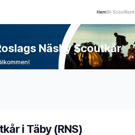
Hem
Bli Scout
Kont
Roslags Näsby Scoutkår
älkommen!
kår i Täby (RNS)