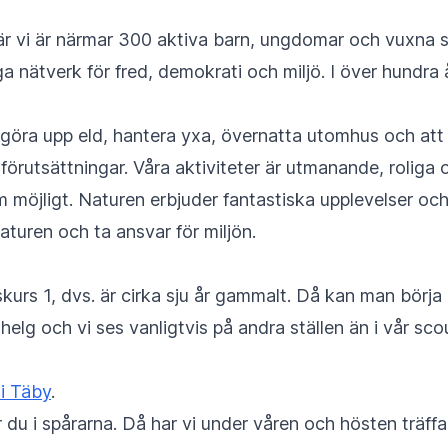
r vi är närmar 300 aktiva barn, ungdomar och vuxna som
a nätverk för fred, demokrati och miljö. I över hundra 
 göra upp eld, hantera yxa, övernatta utomhus och att
 förutsättningar. Våra aktiviteter är utmanande, roliga
öjligt. Naturen erbjuder fantastiska upplevelser och
aturen och ta ansvar för miljön.
kurs 1, dvs. är cirka sju år gammalt. Då kan man börja
 helg och vi ses vanligtvis på andra ställen än i vår sc
i Täby
.
r du i spårarna. Då har vi under våren och hösten träff