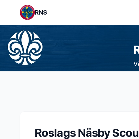
RNS
V
Roslags Näsby Scout