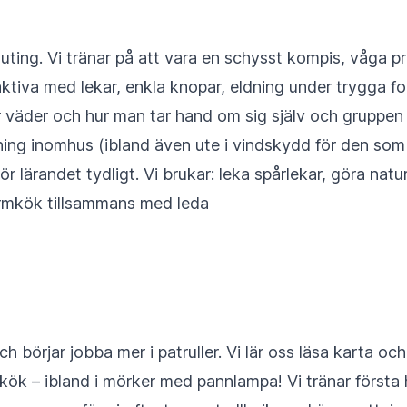
couting. Vi tränar på att vara en schysst kompis, våga 
tiva med lekar, enkla knopar, eldning under trygga for
 väder och hur man tar hand om sig själv och gruppen p
ng inomhus (ibland även ute i vindskydd för den som vi
r lärandet tydligt. Vi brukar: leka spårlekar, göra naturb
ormkök tillsammans med leda
h börjar jobba mer i patruller. Vi lär oss läsa karta o
k – ibland i mörker med pannlampa! Vi tränar första h