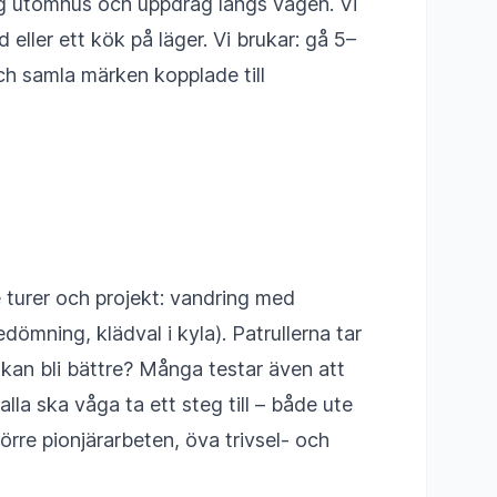
ng utomhus och uppdrag längs vägen. Vi
eller ett kök på läger. Vi brukar: gå 5–
och samla märken kopplade till
 turer och projekt: vandring med
edömning, klädval i kyla). Patrullerna tar
 kan bli bättre? Många testar även att
lla ska våga ta ett steg till – både ute
örre pionjärarbeten, öva trivsel- och