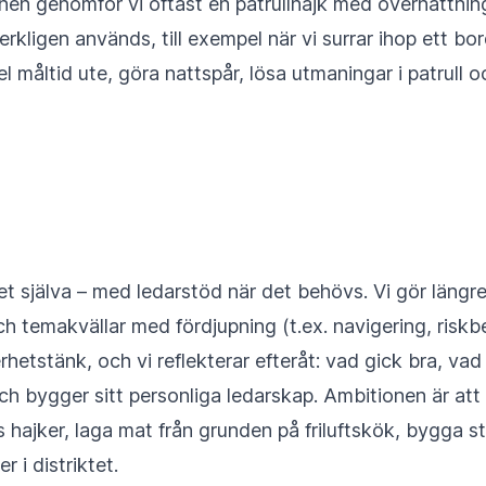
inen genomför vi oftast en patrullhajk med övernattni
ligen används, till exempel när vi surrar ihop ett bord 
l måltid ute, göra nattspår, lösa utmaningar i patrull 
 själva – med ledarstöd när det behövs. Vi gör längre
och temakvällar med fördjupning (t.ex. navigering, riskb
hetstänk, och vi reflekterar efteråt: vad gick bra, vad
h bygger sitt personliga ledarskap. Ambitionen är att a
 hajker, laga mat från grunden på friluftskök, bygga st
 i distriktet.