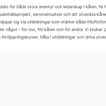
lats för både stora äventyr och ledarskap i kåren. Ni f
ll samhällsprojekt, serviceinsatser och att utveckla kå
djupar sig via utbildningar som stärker både friluft
 något – för oss, för kåren och för andra. Vi brukar: p
rdjupningskurser, hålla i utbildningar och driva utvec