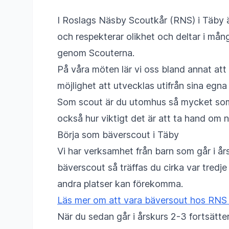
I Roslags Näsby Scoutkår (RNS) i Täby ä
och respekterar olikhet och deltar i mång
genom Scouterna.
På våra möten lär vi oss bland annat att
möjlighet att utvecklas utifrån sina egna
Som scout är du utomhus så mycket som m
också hur viktigt det är att ta hand om n
Börja som bäverscout i Täby
Vi har verksamhet från barn som går i års
bäverscout så träffas du cirka var tredje
andra platser kan förekomma.
Läs mer om att vara bäversout hos RNS 
När du sedan går i årskurs 2-3 fortsätte