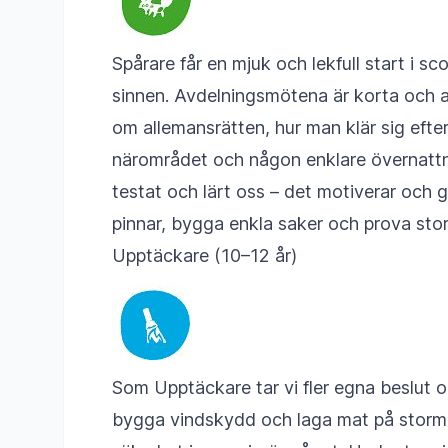
Spårare får en mjuk och lekfull start i s
sinnen. Avdelningsmötena är korta och ak
om allemansrätten, hur man klär sig efter
närområdet och någon enklare övernattni
testat och lärt oss – det motiverar och gö
pinnar, bygga enkla saker och prova st
Upptäckare (10–12 år)
Som Upptäckare tar vi fler egna beslut oc
bygga vindskydd och laga mat på stormkö