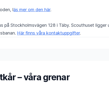
oden, l
äs mer om den här
.
us på Stockholmsvägen 128 i Täby. Scouthuset ligger 
agsbanan.
Här finns våra kontaktuppgifter
.
kår – våra grenar