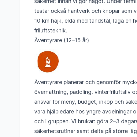
säkerhet innan vi gör något. Under term
testar också hantverk och knopar som verk
10 km hajk, elda med tändstål, laga en he
friluftsteknik.
Äventyrare (12–15 år)
Äventyrare planerar och genomför mycket
övernattning, paddling, vinterfriluftsliv 
ansvar för meny, budget, inköp och säker
vara hjälpledare hos yngre avdelningar oc
och i gruppen. Vi brukar: göra 2–3 dagars
säkerhetsrutiner samt delta på större läger