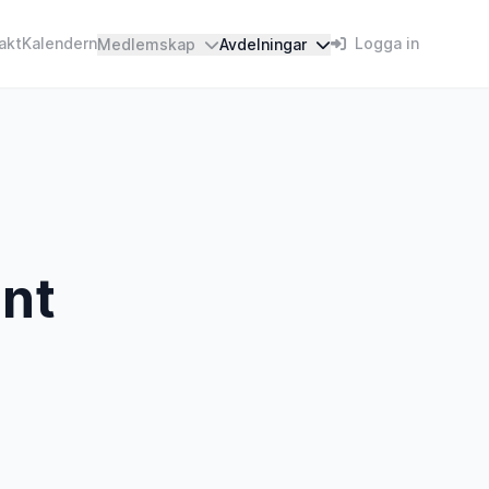
akt
Kalendern
Logga in
Medlemskap
Avdelningar
nt