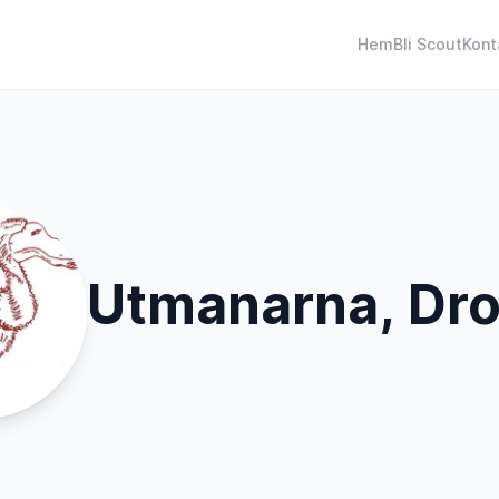
Hem
Bli Scout
Kont
Utmanarna, Dro