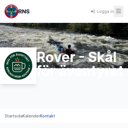
RNS
Logga in
Rover - Skål
för äventyret
Startsida
Kalender
Kontakt