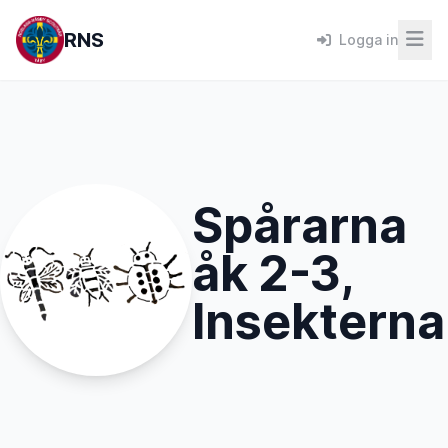
RNS
Logga in
Spårarna
åk 2-3,
Insekterna