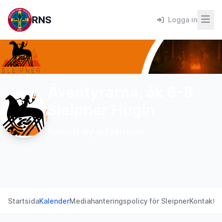
RNS
Logga in
Äventyrarna, åk 6-8
Sleipner Hugin
Raised by adventure
Startsida
Kalender
Mediahanteringspolicy för Sleipner
Kontakt