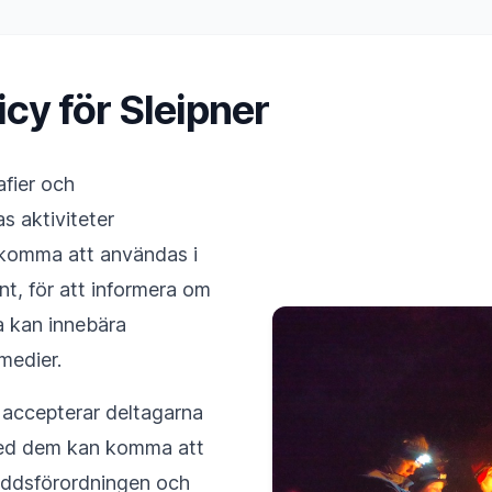
cy för Sleipner
afier och
s aktiviteter
 komma att användas i
nt, för att informera om
a kan innebära
 medier.
r accepterar deltagarna
 med dem kan komma att
kyddsförordningen och