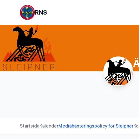
RNS
Ä
R
Startsida
Kalender
Mediahanteringspolicy för Sleipner
Ko