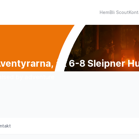
Hem
Bli Scout
Kont
ventyrarna, åk 6-8 Sleipner H
aised by adventure
ntakt