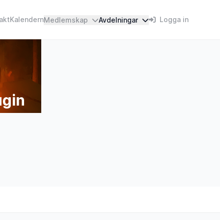
akt
Kalendern
Logga in
Medlemskap
Avdelningar
ugin